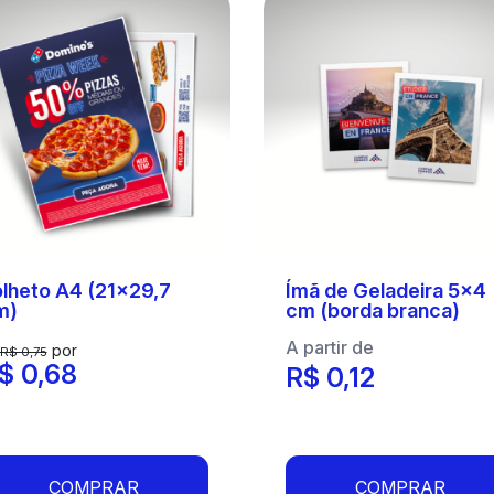
lheto A4 (21x29,7
Ímã de Geladeira 5x4
m)
cm (borda branca)
A partir de
por
R$ 0,75
$ 0,68
R$ 0,12
COMPRAR
COMPRAR