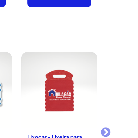
Proximo
Lixocar - Lixeira para