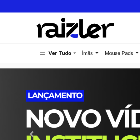
Cole este código imediatamente após a tag de abertura
Ímãs
Mouse Pads
Previous