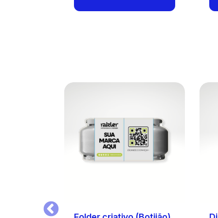
Anterior
Folder criativo (Botijão)
Di