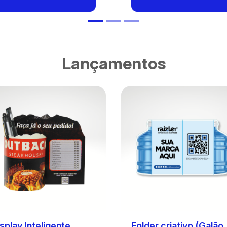
Lançamentos
splay Inteligente
Folder criativo (Galão